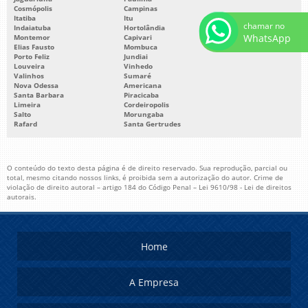
Cosmópolis
Campinas
Itatiba
Itu
chamar no
Indaiatuba
Hortolândia
WhatsApp
Montemor
Capivari
Elias Fausto
Mombuca
Porto Feliz
Jundiai
Louveira
Vinhedo
Valinhos
Sumaré
Nova Odessa
Americana
Santa Barbara
Piracicaba
Limeira
Cordeiropolis
Salto
Morungaba
Rafard
Santa Gertrudes
O conteúdo do texto desta página é de direito reservado. Sua reprodução, parcial ou
total, mesmo citando nossos links, é proibida sem a autorização do autor. Crime de
violação de direito autoral – artigo 184 do Código Penal –
Lei 9610/98 - Lei de direitos
autorais
.
Home
A Empresa