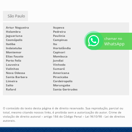
São Paulo
Artur Nogueira
Itupeva
Holambra
Pedreira
Jaguariuna
Paulinia
chamar no
Cosmópolis
Campinas
WhatsApp
Itatiba
Itu
Indaiatuba
Hortolândia
Montemor
Capivari
Elias Fausto
Mombuca
Porto Feliz
Jundiai
Louveira
Vinhedo
Valinhos
Sumaré
Nova Odessa
Americana
Santa Barbara
Piracicaba
Limeira
Cordeiropolis
Salto
Morungaba
Rafard
Santa Gertrudes
O conteúdo do texto desta página é de direito reservado. Sua reprodução, parcial ou
total, mesmo citando nossos links, é proibida sem a autorização do autor. Crime de
violação de direito autoral – artigo 184 do Código Penal –
Lei 9610/98 - Lei de direitos
autorais
.