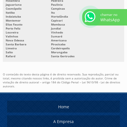
Holambra
Pedreira
Jaguariuna
Paulinia
Cosmópolis
Campinas
Itatiba
Itu
chamar no
Indaiatuba
Hortolândia
WhatsApp
Montemor
Capivari
Elias Fausto
Mombuca
Porto Feliz
Jundiai
Louveira
Vinhedo
Valinhos
Sumaré
Nova Odessa
Americana
Santa Barbara
Piracicaba
Limeira
Cordeiropolis
Salto
Morungaba
Rafard
Santa Gertrudes
O conteúdo do texto desta página é de direito reservado. Sua reprodução, parcial ou
total, mesmo citando nossos links, é proibida sem a autorização do autor. Crime de
violação de direito autoral – artigo 184 do Código Penal –
Lei 9610/98 - Lei de direitos
autorais
.
Home
A Empresa