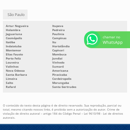
São Paulo
Artur Nogueira
Itupeva
Holambra
Pedreira
Jaguariuna
Paulinia
chamar no
Cosmópolis
Campinas
WhatsApp
Itatiba
Itu
Indaiatuba
Hortolândia
Montemor
Capivari
Elias Fausto
Mombuca
Porto Feliz
Jundiai
Louveira
Vinhedo
Valinhos
Sumaré
Nova Odessa
Americana
Santa Barbara
Piracicaba
Limeira
Cordeiropolis
Salto
Morungaba
Rafard
Santa Gertrudes
O conteúdo do texto desta página é de direito reservado. Sua reprodução, parcial ou
total, mesmo citando nossos links, é proibida sem a autorização do autor. Crime de
violação de direito autoral – artigo 184 do Código Penal –
Lei 9610/98 - Lei de direitos
autorais
.