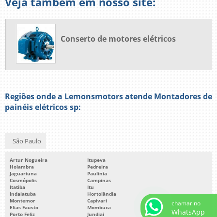
Veja também em nosso site:
Conserto de motores elétricos
Regiões onde a Lemonsmotors atende Montadores de
painéis elétricos sp:
São Paulo
Artur Nogueira
Itupeva
Holambra
Pedreira
Jaguariuna
Paulinia
Cosmópolis
Campinas
Itatiba
Itu
Indaiatuba
Hortolândia
Montemor
Capivari
chamar no
Elias Fausto
Mombuca
WhatsApp
Porto Feliz
Jundiai