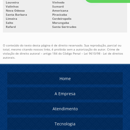
Louveira
Vinhedo
Valinhos
Sumaré
Nova Odessa
Americana
Santa Barbara
Piracicaba
Limeira
Cordeiropolis
Salto
Morungaba
Rafard
Santa Gertrudes
O conteúdo do texto desta página é de direito reservado. Sua reprodução, parcial ou
total, mesmo citando nossos links, é proibida sem a autorização do autor. Crime de
violação de direito autoral – artigo 184 do Código Penal –
Lei 9610/98 - Lei de direitos
autorais
.
Home
A Empresa
Atendimento
Tecnologia