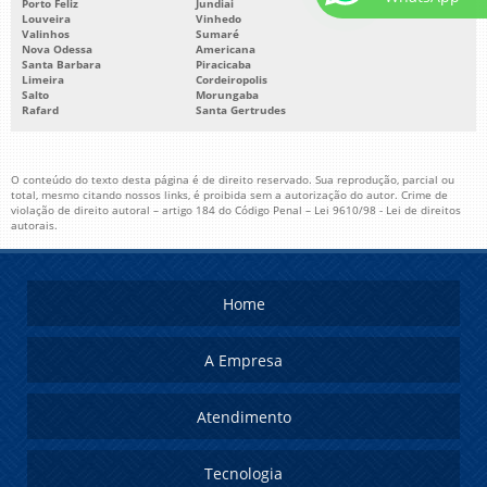
Porto Feliz
Jundiai
Louveira
Vinhedo
Valinhos
Sumaré
Nova Odessa
Americana
Santa Barbara
Piracicaba
Limeira
Cordeiropolis
Salto
Morungaba
Rafard
Santa Gertrudes
O conteúdo do texto desta página é de direito reservado. Sua reprodução, parcial ou
total, mesmo citando nossos links, é proibida sem a autorização do autor. Crime de
violação de direito autoral – artigo 184 do Código Penal –
Lei 9610/98 - Lei de direitos
autorais
.
Home
A Empresa
Atendimento
Tecnologia