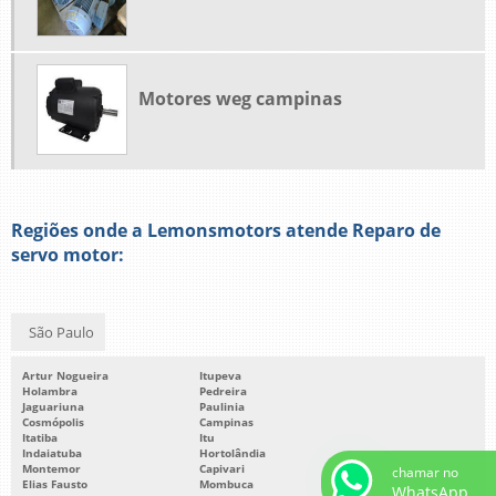
Motores weg campinas
Regiões onde a Lemonsmotors atende Reparo de
servo motor:
São Paulo
Artur Nogueira
Itupeva
Holambra
Pedreira
Jaguariuna
Paulinia
Cosmópolis
Campinas
Itatiba
Itu
Indaiatuba
Hortolândia
Montemor
Capivari
chamar no
Elias Fausto
Mombuca
WhatsApp