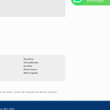
WhatsApp
Paulinia
Hortolândia
Jundiai
a
Americana
Morungaba
 do autor. Crime de violação de direito autoral –
a do site