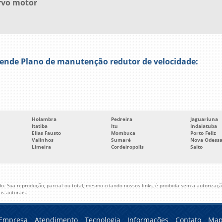
rvo motor
ende Plano de manutenção redutor de velocidade:
Holambra
Pedreira
Jaguariuna
Itatiba
Itu
Indaiatuba
Elias Fausto
Mombuca
Porto Feliz
Valinhos
Sumaré
Nova Odess
Limeira
Cordeiropolis
Salto
o. Sua reprodução, parcial ou total, mesmo citando nossos links, é proibida sem a autorização
tos autorais
.
Empresa
Atendimento
Tecnologia
Informações
Contato
Map