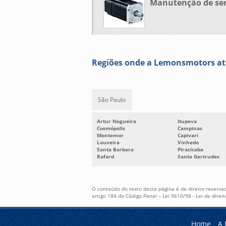
Manutenção de se
Regiões onde a Lemonsmotors at
São Paulo
Artur Nogueira
Itupeva
Cosmópolis
Campinas
Montemor
Capivari
Louveira
Vinhedo
Santa Barbara
Piracicaba
Rafard
Santa Gertrudes
O conteúdo do texto desta página é de direito reservad
artigo 184 do Código Penal –
Lei 9610/98 - Lei de direi
Home
A 