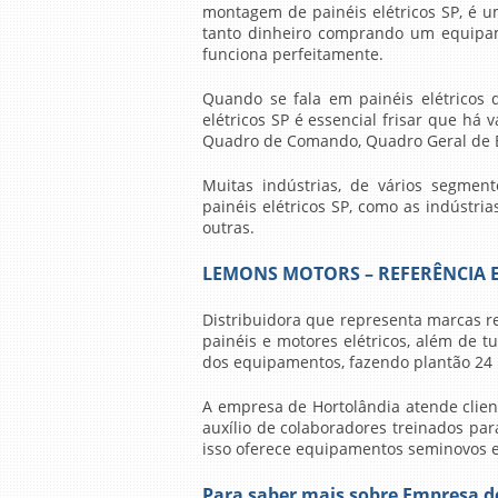
montagem de painéis elétricos SP
, é u
tanto dinheiro comprando um equipame
funciona perfeitamente.
Quando se fala em painéis elétricos
elétricos SP
é essencial frisar que há v
Quadro de Comando, Quadro Geral de B
Muitas indústrias, de vários segmen
painéis elétricos SP
, como as indústria
outras.
LEMONS MOTORS – REFERÊNCIA E
Distribuidora que representa marcas 
painéis e motores elétricos, além de t
dos equipamentos, fazendo plantão 24 
A empresa de Hortolândia atende clie
auxílio de colaboradores treinados pa
isso oferece equipamentos seminovos e
Para saber mais sobre Empresa d