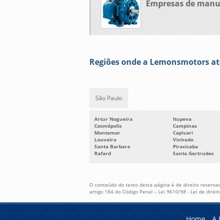
Empresas de manut
Regiões onde a Lemonsmotors ate
São Paulo
Artur Nogueira
Itupeva
Cosmópolis
Campinas
Montemor
Capivari
Louveira
Vinhedo
Santa Barbara
Piracicaba
Rafard
Santa Gertrudes
O conteúdo do texto desta página é de direito reservad
artigo 184 do Código Penal –
Lei 9610/98 - Lei de direi
Home
A 