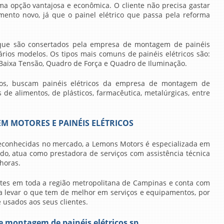
ma opção vantajosa e econômica. O cliente não precisa gastar
nto novo, já que o painel elétrico que passa pela reforma
 que são consertados pela
empresa de montagem de painéis
ários modelos. Os tipos mais comuns de painéis elétricos são:
aixa Tensão, Quadro de Força e Quadro de Iluminação.
tos, buscam painéis elétricos da
empresa de montagem de
s de alimentos, de plásticos, farmacêutica, metalúrgicas, entre
M MOTORES E PAINÉIS ELÉTRICOS
reconhecidas no mercado, a Lemons Motors é especializada em
udo, atua como prestadora de serviços com assistência técnica
horas.
ntes em toda a região metropolitana de Campinas e conta com
ra levar o que tem de melhor em serviços e equipamentos, por
 usados aos seus clientes.
e montagem de painéis elétricos sp