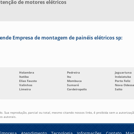
enção de motores elétricos
nde Empresa de montagem de painéis elétricos sp:
Holambra
Pedreira
Jaguariuna
Itatiba
Itu
Indaiatuba
Elias Fausto
Mombuca
Porto Feliz
Valinhos
Sumaré
Nova Odess
Limeira
Cordeiropolis
Salto
o. Sua reprodução, parcial ou total, mesmo citando nossos links, é proibida sem a autorização
tos autorais
.
Empresa
Atendimento
Tecnologia
Informações
Contato
Map