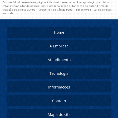
O conteúdo do texto desta página é de direito reservado. Sua reprodução, parcial ou
total, mesmo citando nossos links, é proibida sem a autorização do autor. Crime de
violação de direito autoral – artigo 184 do Código Penal –
Lei 9610/98 - Lei de direitos
autorais
.
Home
A Empresa
Atendimento
Tecnologia
Informações
Contato
Mapa do site