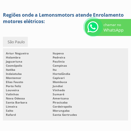
Regiões onde a Lemonsmotors atende Enrolamento
motores elétricos:
chamar no
WhatsApp
São Paulo
Artur Nogueira
Itupeva
Holambra
Pedreira
Jaguariuna
Paulinia
Cosmópolis
Campinas
Itatiba
Itu
Indaiatuba
Hortolândia
Montemor
Capivari
Elias Fausto
Mombuca
Porto Feliz
Jundiai
Louveira
Vinhedo
Valinhos
Sumaré
Nova Odessa
Americana
Santa Barbara
Piracicaba
Limeira
Cordeiropolis
Salto
Morungaba
Rafard
Santa Gertrudes